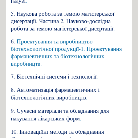
галузі
.
Individual masters plans
5.
Наукова робота за темою магістерської
Undergraduate practice
дисертації. Частина 2. Науково-дослідна
Employment of graduates
робота за темою магістерської дисертації
.
Research
6.
Проектування та виробництво
Scientific development Kostyk S.
біотехнологічної продукції-1. Проектування
фармацевтичних та біотехнологічних
Contacts
виробництв.
7.
Біотехнічні системи і технології
.
8.
Автоматизація фармацевтичних і
біотехнологічних виробництв
.
9.
Сучасні матеріали та обладнання для
пакування лікарських форм
.
10.
Інноваційні методи та обладнання