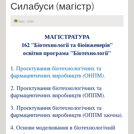
Силабуси (магістр)
Science
Scientific work
Hits: 1500
Owners of the honorable grants
МАГІСТРАТУРА
Scholarships
162 "Біотехнології та біоінженерія"
Award laureates
освітня програма "Біотехнології"
Graduates who defended their Ph.D. thesis
Conference
1.
Проєктування біотехнологічних та
фармацевтичних виробництв (ОНПМ).
Admission 2023
2.
Проєктування біотехнологічних та
Admission for the foreign citizens
фармацевтичних виробництв (ОППМ).
Educational programs
3.
Проєктування біотехнологічних та
Center for International Education
фармацевтичних виробництв (ОППМ заочна).
Information package of the faculty
4.
Основи моделювання в біотехнологічній
Students