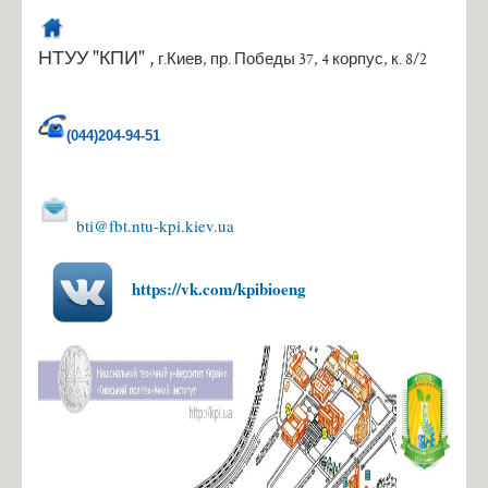
10 преимуществ обучения на кафедре биотехники и инженерии
Правила приема в НТУУ "КПИ"
НТУУ "КПИ" ,
г.Киев, пр. Победы 37,
4 корпус, к. 8/2
Правила приема на 5 курс
Контакты
(044)204-94-51
Разработки
Научные разработки Костик Сергей Игоревич
bti@fbt.ntu-kpi.kiev.ua
https://vk.com/kpibioeng