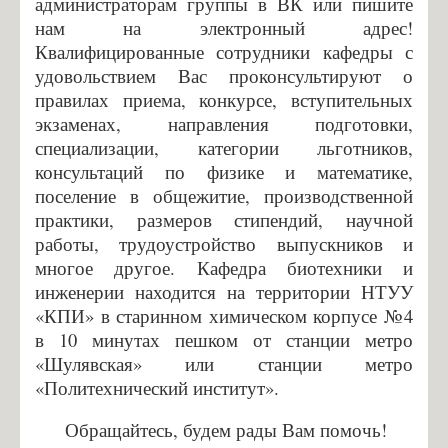
администраторам группы в ВК или пишите
Инжиниринг в КОМПАС-3D и SolidWorks
нам на электронный адрес!
Квалифицированные сотрудники кафедры с
Гордость кафедры
удовольствием Вас проконсультируют о
Наука
правилах приема, конкурсе, вступительных
эк
заменах
, направления подготовки,
Научная работа
специализации, категории льготников,
Лауреаты грантов
консультаций по физике и математике,
Лауреаты премий
поселение в общежитие, производственной
практики, размеров стипендий, научной
Выпускники кафедры, которые защитили кандидатские
работы, трудоустройство выпускников и
диссертации
многое другое. Кафедра биотехники и
Конференция
инженерии находится на территории НТУУ
Студент
«КПИ» в старинном химическом корпусе №4
в 10 минутах пешком от станции метро
Индивидуальные планы магистров
«Шулявская» или станции метро
Преддипломная практика
«Политехнический институт».
Абитуриент
Обращайтесь, будем рады Вам помочь!