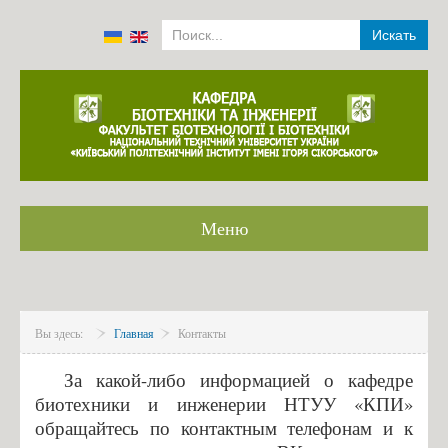
Искать
Меню
Главная
Сотрудники
Вы здесь:
Главная
Контакты
История
Международное партнерство
За какой-либо информацией о кафедре
биотехники и инженерии НТУУ «КПИ»
Гордость кафедры
обращайтесь по контактным телефонам и к
Моделлирование в ANSYS и Comsol multiphysics