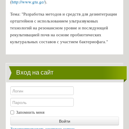
(
http://www.gtu.ge/
).
10 преимуществ обучения на кафедре биотехники и инженерии
Правила приема в НТУУ "КПИ"
Тема: "Разработка методов и средств для дезинтеграции
ортштейнов с использованием ультразвуковых
Правила приема на 5 курс
технологий на резонансном уровне и последующей
Контакты
рекультивацией почв на основе пробиотических
культуральных составов с участием бактериофага."
Разработки
Научные разработки Костик Сергей Игоревич
Вход на сайт
Запомнить меня
Войти
Зарегистрировать учетную запись