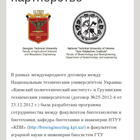
Инжиниринг в КОМПАС-3D и SolidWorks
Гордость кафедры
Наука
Научная работа
Лауреаты грантов
Лауреаты премий
Выпускники кафедры, которые защитили кандидатские
В рамках международного договора между
диссертации
Национальным техническим университетом Украины
Конференция
«Киевский политехнический институт» и Грузинским
техническим университетом (договор №25-2012-4 от
Студент
23.12.2012 г.) была разработана программа
Индивидуальные планы магистров
сотрудничества между факультетом биотехнологии и
биотехники, кафедра биотехники и инженерии НТУУ
Преддипломная практика
«КПИ» (
http://bioengineering.kpi.ua/
) и факультетом
Абитуриент
аграрной науки и инженерии биосистем ГТУ