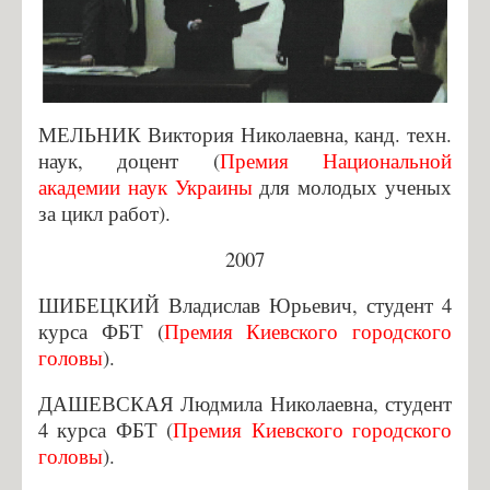
10 преимуществ обучения на кафедре биотехники и инженерии
Правила приема в НТУУ "КПИ"
Правила приема на 5 курс
Контакты
МЕЛЬНИК Виктория Николаевна, канд. техн.
наук, доцент (
Премия Национальной
Разработки
академии наук Украины
для молодых ученых
Научные разработки Костик Сергей Игоревич
за цикл работ).
2007
ШИБЕЦКИЙ Владислав Юрьевич, студент 4
курса ФБТ (
Премия Киевского городского
головы
).
ДАШЕВСКАЯ Людмила Николаевна, студент
4 курса ФБТ (
Премия Киевского городского
головы
).