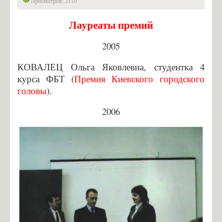
Просмотров: 2110
Инжиниринг в КОМПАС-3D и SolidWorks
Лауреаты премий
Гордость кафедры
Наука
2005
Научная работа
КОВАЛЕЦ Ольга Яковлевна, студентка 4
курса ФБТ (
Премия Киевского городского
Лауреаты грантов
головы
).
Лауреаты премий
Выпускники кафедры, которые защитили кандидатские
2006
диссертации
Конференция
Студент
Индивидуальные планы магистров
Преддипломная практика
Абитуриент