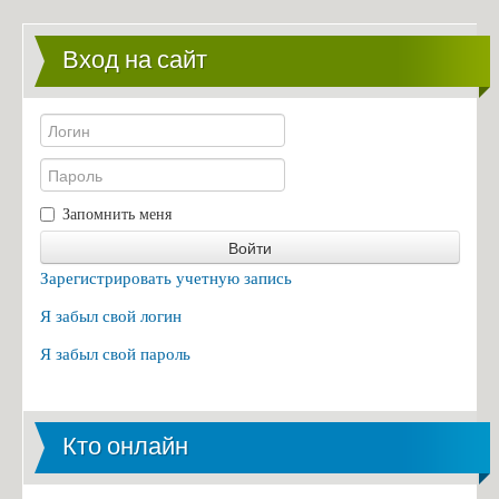
10 преимуществ обучения на кафедре биотехники и инженерии
Правила приема в НТУУ "КПИ"
Вход на сайт
Правила приема на 5 курс
Контакты
Разработки
Научные разработки Костик Сергей Игоревич
Запомнить меня
Войти
Зарегистрировать учетную запись
Я забыл свой логин
Я забыл свой пароль
Кто онлайн