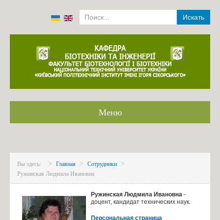
Искать
Меню
Главная
Сотрудники
Вы здесь:
Главная
Сотрудники
История
Ружинская Людмила Ивановна
Международное партнерство
Ружинская Людмила Ивановна
-
Гордость кафедры
доцент, кандидат технических наук.
Моделлирование в ANSYS и Comsol multiphysics
Персональная страница