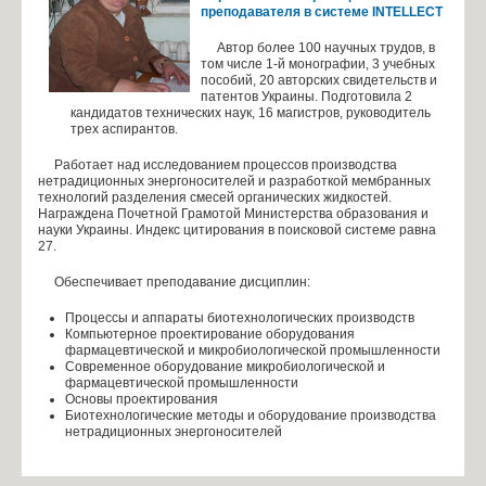
преподавателя в системе INTELLECT
Инжиниринг в КОМПАС-3D и SolidWorks
Автор более 100 научных трудов, в
Гордость кафедры
том числе 1-й монографии, 3 учебных
пособий, 20 авторских свидетельств и
Наука
патентов Украины. Подготовила 2
кандидатов технических наук, 16 магистров, руководитель
трех аспирантов.
Научная работа
Работает над исследованием процессов производства
Лауреаты грантов
нетрадиционных энергоносителей и разработкой мембранных
технологий разделения смесей органических жидкостей.
Лауреаты премий
Награждена Почетной Грамотой Министерства образования и
науки Украины. Индекс цитирования в поисковой системе равна
Выпускники кафедры, которые защитили кандидатские
27.
диссертации
Обеспечивает преподавание дисциплин:
Конференция
Процессы и аппараты биотехнологических производств
Компьютерное проектирование оборудования
Студент
фармацевтической и микробиологической промышленности
Современное оборудование микробиологической и
Индивидуальные планы магистров
фармацевтической промышленности
Основы проектирования
Преддипломная практика
Биотехнологические методы и оборудование производства
нетрадиционных энергоносителей
Абитуриент