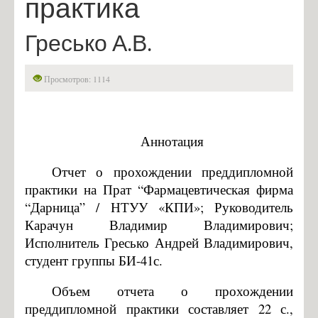
практика
Инжиниринг в КОМПАС-3D и SolidWorks
Гресько А.В.
Гордость кафедры
Наука
Просмотров: 1114
Научная работа
Лауреаты грантов
Лауреаты премий
Аннотация
Выпускники кафедры, которые защитили кандидатские
Отчет о прохождении преддипломной
диссертации
практики на Прат “Фармацевтическая фирма
Конференция
“Дарница” / НТУУ «КПИ»; Руководитель
Студент
Карачун Владимир Владимирович;
Исполнитель Гресько Андрей Владимирович,
Индивидуальные планы магистров
студент группы БИ-41с.
Преддипломная практика
Объем отчета о прохождении
Абитуриент
преддипломной практики составляет 22 с.,