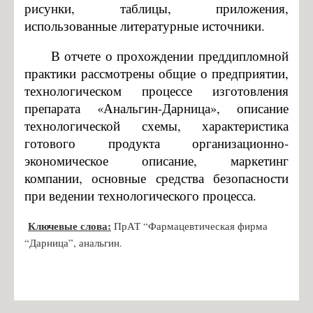
рисунки, таблицы, приложения,
10 преимуществ обучения на кафедре биотехники и инженерии
использованные литературные источники.
Правила приема в НТУУ "КПИ"
Правила приема на 5 курс
В отчете о прохождении преддипломной
практики рассмотрены общие о предприятии,
Контакты
технологическом процессе изготовления
Разработки
препарата «Анальгин-Дарница», описание
технологической схемы, характеристика
Научные разработки Костик Сергей Игоревич
готового продукта организационно-
экономическое описание, маркетинг
компании, основные средства безопасности
при ведении технологического процесса.
Ключевые слова:
ПрАТ “Фармацевтическая фирма
“Дарница”, анальгин.