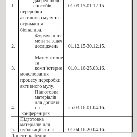
джерел щодо
Політехнічний інститут Сетубалу (Калініна М.Ф.)
1.
способів
01.09.15-01.12.15.
переробки
LUKASIEWICZ (Igor KOROBIICHUK)
активного мулу та
Horizon Europe (Шибецький В.Ю.)
отримання
біопалива.
Положення про дистанційне навчання 2020
Формування
мети та задач
Наука
2.
досліджень
01.12.15-30.12.15.
Аспірантура (PhD)
Математичне
та
Теми дисертацій аспірантів
3.
комп’ютерне
01.01.16-25.03.16.
моделювання
Наукові школи
процесу переробки
Наукова робота
активного мулу.
Підготовка
Публікації викладачів кафедри
матеріалів
для доповіді
Володарі почесних грантів
4.
на
25.03.16-01.04.16.
конференціях
Дипломи з відзнакою
Підготовка
Лауреати грантів
матеріалів для
5.
публікації статті
01.04.16-20.04.16.
Лауреати премій
Доцент кафедри