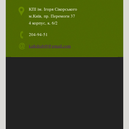
КПІ ім. Ігоря Сікорського
Правила прийому до КПІ ім. Ігоря Сікорського 2025
м.Київ,
пр. Перемоги 37
Офіційні документи
4 корпус, к. 6/2
Контакти відбіркової комісії ФБТ
204-94-51
Контакти Приймальної Комісії
kafedrabi9@gmail.com
Вартість навчання 2022/2023
Кар’єрний путівник КПІ ім. Ігоря Сікорського
Часті питання про ФБТ
Студент
Розклад
Освітні програми
СЕРТИФІКАТНА ПРОГРАМА
Навчальні плани
Силабуси навчальних дисциплін