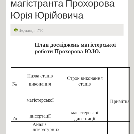
магістранта Прохорова
Міжнародне партнерство
Юрія Юрійовича
Матеріально-технічне забезпечення кафедри
НАВЧАЛЬНА ЛАБОРАТОРІЯ
Перегляди: 1790
Гордість Кафедри
Українські партнери
План досліджень магістерської
роботи Прохорова Ю.Ю.
Моделювання в ANSYS і Comsol multiphysics
Інжиніринг в КОМПАС-3D та SolidWorks
Майбутні фахівці
Назва етапів
Строк виконання
Фотогалерея фармацевтичного та біотехнологічного
№
виконання
етапів
обладнання
Кодекс честі НТУУ "КПІ"
магістерської
Примітка
Архів документів
магістерської
дисертації
з/п
ERASMUS+ HORIZON EUROPE
дисертації
Аналіз
Університет Лотарингії (Костик С.І., Шибецький В.Ю.)
літературних