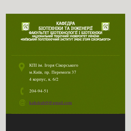
МАГІСТРАТУРА 2025
Інформація на сайті ПК (Магістр)
Інформація на сайті ФБТ (Магістр)
Розклад роботи ПК
Програма випробувань магістр (2025)
Освітньо-професійна програма "Біотехнології" (магістр)
КПІ ім. Ігоря Сікорського
Освітньо-наукова програма "Біотехнології" (магістр)
м.Київ,
пр. Перемоги 37
АСПІРАНТУРА 2025
4 корпус, к. 6/2
Інформація на сайті Відділу Аспірантури та Докторантури
204-94-51
Інформація на сайті ФБТ (Аспірантура)
kafedrabi9@gmail.com
Освітньо-наукова програма "Біотехнології" (PhD)
Програма випробувань PhD (2024)
Програма додаткових випробувань PhD(2024)
Приймальна комісія КПІ ім. Ігоря Сікорського