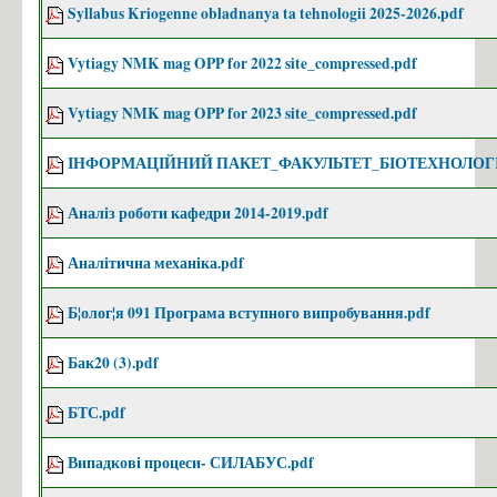
Syllabus Kriogenne obladnanya ta tehnologii 2025-2026.pdf
Vytiagy NMK mag OPP for 2022 site_compressed.pdf
Vytiagy NMK mag OPP for 2023 site_compressed.pdf
ІНФОРМАЦІЙНИЙ ПАКЕТ_ФАКУЛЬТЕТ_БІОТЕХНОЛОГІЇ
Аналіз роботи кафедри 2014-2019.pdf
Аналітична механіка.pdf
Б¦олог¦я 091 Програма вступного випробування.pdf
Бак20 (3).pdf
БТС.pdf
Випадкові процеси- СИЛАБУС.pdf