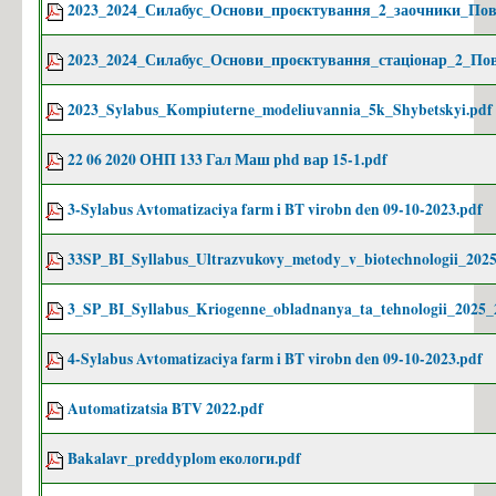
2023_2024_Силабус_Основи_проєктування_2_заочники_Пов
E-Campus
2023_2024_Силабус_Основи_проєктування_стаціонар_2_Пов
Працевлаштування випускників
Партнери
2023_Sylabus_Kompiuterne_modeliuvannia_5k_Shybetskyi.pdf
Спорт в НТУУ "КПІ"
22 06 2020 ОНП 133 Гал Маш phd вар 15-1.pdf
Індивідуальні плани магістрів
Анотації курсових та дипломних робіт магістрів/спеціалістів
3-Sylabus Avtomatizaciya farm i BT virobn den 09-10-2023.pdf
Куратори академічних груп
33SP_BI_Syllabus_Ultrazvukovy_metody_v_biotechnologii_2025
Теми дипломних робіт
3_SP_BI_Syllabus_Kriogenne_obladnanya_ta_tehnologii_2025_
Презентації дипломних робіт студентів
Студентський простір Belka КПІ
4-Sylabus Avtomatizaciya farm i BT virobn den 09-10-2023.pdf
Дослідження
Automatizatsia BTV 2022.pdf
Наукові розробки Костик Сергій Ігорович
Bakalavr_preddyplom екологи.pdf
Наукові розробки Шибецький Владислав Юрійович