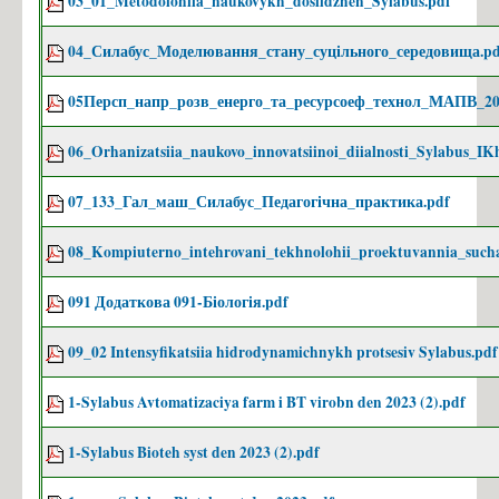
03_01_Metodolohiia_naukovykh_doslidzhen_Sylabus.pdf
Іменні стипендії
04_Силабус_Моделювання_стану_суцільного_середовища.pd
Патенти
Переможці конкурсів
05Персп_напр_розв_енерго_та_ресурсоеф_технол_МАПВ_20
Випускники кафедри, які захистили кандидатські дисертації
06_Orhanizatsiia_naukovo_innovatsiinoi_diialnosti_Sylabus_IK
Захист диплому
07_133_Гал_маш_Силабус_Педагогічна_практика.pdf
Наукові досягнення викладачів
Конференція
08_Kompiuterno_intehrovani_tekhnolohii_proektuvannia_such
Вступ 2025
091 Додаткова 091-Біологія.pdf
БАКАЛАВРАТ 2025
09_02 Intensyfikatsiia hidrodynamichnykh protsesiv Sylabus.pdf
Інформація на сайті ПК (Бакалавр)
Інформація на сайті ФБТ (Бакалавр)
1-Sylabus Avtomatizaciya farm i BT virobn den 2023 (2).pdf
Розклад роботи/Етапи вступної кампанії
1-Sylabus Bioteh syst den 2023 (2).pdf
Каталог вступника (бакалавр)
Освітньо-професійна програма "Біотехнології"