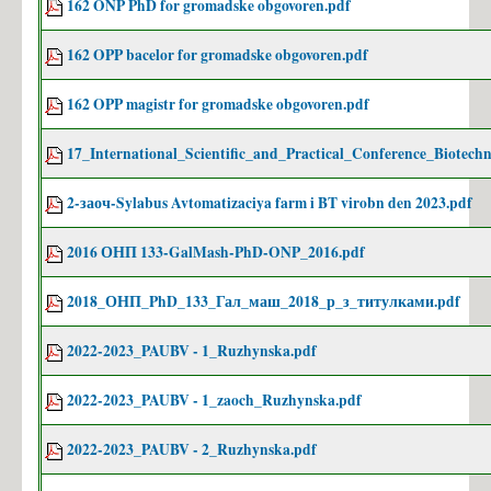
162 ONP PhD for gromadske obgovoren.pdf
Правила прийому до КПІ ім. Ігоря Сікорського 2025
162 OPP bacelor for gromadske obgovoren.pdf
Офіційні документи
162 OPP magistr for gromadske obgovoren.pdf
Контакти відбіркової комісії ФБТ
Контакти Приймальної Комісії
17_International_Scientific_and_Practical_Conference_Biotechn
Вартість навчання 2022/2023
2-заоч-Sylabus Avtomatizaciya farm i BT virobn den 2023.pdf
Кар’єрний путівник КПІ ім. Ігоря Сікорського
Часті питання про ФБТ
2016 ОНП 133-GalMash-PhD-ONP_2016.pdf
Студент
2018_ОНП_PhD_133_Гал_маш_2018_р_з_титулками.pdf
Розклад
2022-2023_PAUBV - 1_Ruzhynska.pdf
Освітні програми
СЕРТИФІКАТНА ПРОГРАМА
2022-2023_PAUBV - 1_zaoch_Ruzhynska.pdf
Навчальні плани
2022-2023_PAUBV - 2_Ruzhynska.pdf
Силабуси навчальних дисциплін