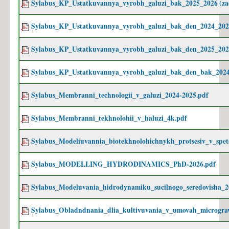
Sylabus_KP_Ustatkuvannya_vyrobh_galuzi_bak_2025_2026 (za
Sylabus_KP_Ustatkuvannya_vyrobh_galuzi_bak_den_2024_202
Sylabus_KP_Ustatkuvannya_vyrobh_galuzi_bak_den_2025_202
Sylabus_KP_Ustatkuvannya_vyrobh_galuzi_bak_den_bak_2024_
Sylabus_Membranni_technologii_v_galuzi_2024-2025.pdf
Sylabus_Membranni_tekhnolohii_v_haluzi_4k.pdf
Sylabus_Modeliuvannia_biotekhnolohichnykh_protsesiv_v_spe
Sylabus_MODELLING_HYDRODINAMICS_PhD-2026.pdf
Sylabus_Modeluvania_hidrodynamiku_sucilnogo_seredovisha_2
Sylabus_Obladndnania_dlia_kultivuvania_v_umovah_micrograv