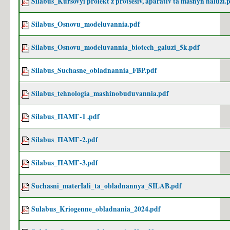
Silabus_Kursovyi proiekt z protsesiv, aparativ ta mashyn haluzi.
Silabus_Osnovu_modeluvannia.pdf
Silabus_Osnovu_modeluvannia_biotech_galuzi_5k.pdf
Silabus_Suchasne_obladnannia_FBP.pdf
Silabus_tehnologia_mashinobuduvannia.pdf
Silabus_ПАМГ-1 .pdf
Silabus_ПАМГ-2.pdf
Silabus_ПАМГ-3.pdf
Suchasni_materIali_ta_obladnannya_SILAB.pdf
Sulabus_Kriogenne_obladnania_2024.pdf