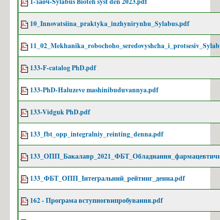
1-заоч-Sylabus Bioteh syst den 2023.pdf
МАГІСТРАТУРА 2025
10_Innovatsiina_praktyka_inzhynirynhu_Sylabus.pdf
Інформація на сайті ПК (Магістр)
11_02_Mekhanika_robochoho_seredovyshcha_i_protsesiv_Sylab
Інформація на сайті ФБТ (Магістр)
Розклад роботи ПК
133-F-catalog PhD.pdf
Програма випробувань магістр (2025)
133-PhD-Haluzeve mashinibuduvannya.pdf
Освітньо-професійна програма "Біотехнології" (магістр)
Освітньо-наукова програма "Біотехнології" (магістр)
133-Vidguk PhD.pdf
АСПІРАНТУРА 2025
133_fbt_opp_integralniy_reinting_denna.pdf
Інформація на сайті Відділу Аспірантури та Докторантури
133_ОПП_Бакалавр_2021_ФБТ_Обладнання_фармацевтичн
Інформація на сайті ФБТ (Аспірантура)
Освітньо-наукова програма "Біотехнології" (PhD)
133_ФБТ_ОПП_Інтегральний_рейтинг_денна.pdf
Програма випробувань PhD (2024)
162 - Програма вступногвипробування.pdf
Програма додаткових випробувань PhD(2024)
Приймальна комісія КПІ ім. Ігоря Сікорського