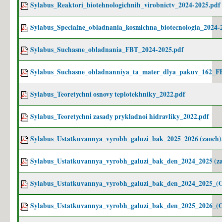
Sylabus_Reaktori_biotehnologichnih_virobnictv_2024-2025.pdf
Sylabus_Specialne_obladnania_kosmichna_biotecnologia_2024-
Sylabus_Suchasne_obladnania_FBT_2024-2025.pdf
Sylabus_Suchasne_obladnanniya_ta_mater_dlya_pakuv_162_F
Sylabus_Teoretychni osnovy teplotekhniky_2022.pdf
Sylabus_Teoretychni zasady prykladnoi hidravliky_2022.pdf
Sylabus_Ustatkuvannya_vyrobh_galuzi_bak_2025_2026 (zaoch)
Sylabus_Ustatkuvannya_vyrobh_galuzi_bak_den_2024_2025 (za
Sylabus_Ustatkuvannya_vyrobh_galuzi_bak_den_2024_2025_(O
Sylabus_Ustatkuvannya_vyrobh_galuzi_bak_den_2025_2026_(O