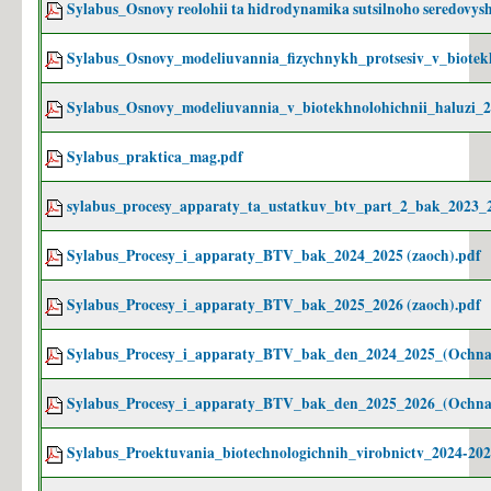
Sylabus_Osnovy reolohii ta hidrodynamika sutsilnoho seredovy
Sylabus_Osnovy_modeliuvannia_fizychnykh_protsesiv_v_biote
Sylabus_Osnovy_modeliuvannia_v_biotekhnolohichnii_haluzi_2
Sylabus_praktica_mag.pdf
sylabus_procesy_apparaty_ta_ustatkuv_btv_part_2_bak_2023_2
Sylabus_Procesy_i_apparaty_BTV_bak_2024_2025 (zaoch).pdf
Sylabus_Procesy_i_apparaty_BTV_bak_2025_2026 (zaoch).pdf
Sylabus_Procesy_i_apparaty_BTV_bak_den_2024_2025_(Ochna
Sylabus_Procesy_i_apparaty_BTV_bak_den_2025_2026_(Ochna
Sylabus_Proektuvania_biotechnologichnih_virobnictv_2024-202