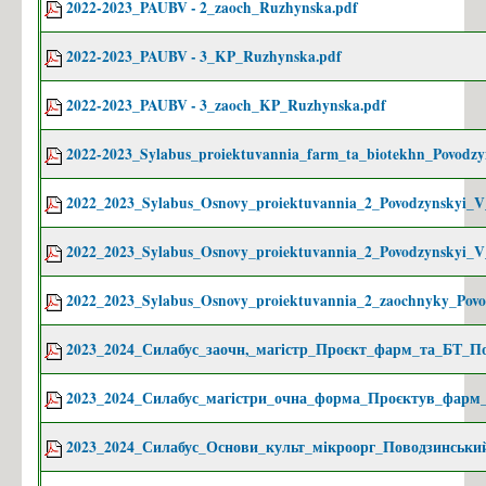
2022-2023_PAUBV - 2_zaoch_Ruzhynska.pdf
Бакалаврат
Магістратура
2022-2023_PAUBV - 3_KP_Ruzhynska.pdf
Доктор філософії
2022-2023_PAUBV - 3_zaoch_KP_Ruzhynska.pdf
Практика студентів
Переддипломна практика
2022-2023_Sylabus_proiektuvannia_farm_ta_biotekhn_Povodz
Робочі програми практики 2024
2022_2023_Sylabus_Osnovy_proiektuvannia_2_Povodzynskyi_
ПРАКТИКА: РЕКОМЕНДАЦІЇ ДО ОРГАНІЗАЦІЇ,
ПРОХОДЖЕННЯ ТА ЗВІТУВАННЯ
2022_2023_Sylabus_Osnovy_proiektuvannia_2_Povodzynskyi_
БАКАЛАВРСЬКА ПРАКТИКА: РЕКОМЕНДАЦІЇ ДО
2022_2023_Sylabus_Osnovy_proiektuvannia_2_zaochnyky_Pov
ОРГАНІЗАЦІЇ, ПРОХОДЖЕННЯ ТА ЗВІТУВАННЯ
Зустрічі з роботодавцями
2023_2024_Силабус_заочн,_магістр_Проєкт_фарм_та_БТ_По
Навчальні дисципліни
2023_2024_Силабус_магістри_очна_форма_Проєктув_фарм
Каталог вибіркових дисциплін
Навчальні програми дисциплін
2023_2024_Силабус_Основи_культ_мікроорг_Поводзинськи
Студентські організації