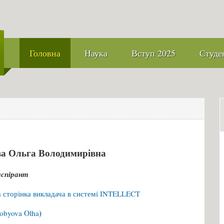
Головна
Наука
Вступ 2025
Студе
ва Ольга Володимирівна
аспірант
 сторінка викладача в системі INTELLECT
)
obyova Olha