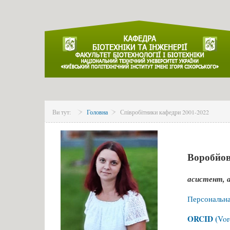
Ви тут:
Головна
Співробітники кафедри 2001-2022
Воробйо
асистент, 
Персональна
ORCID (
Vor