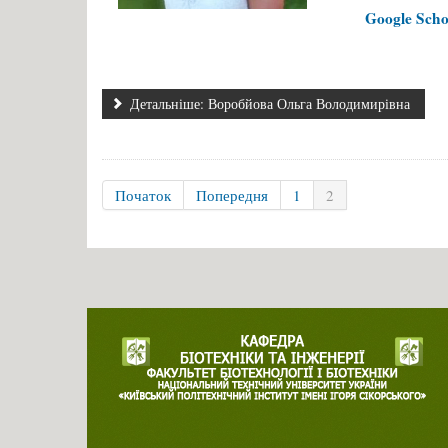
Google Scho
Детальніше: Воробйова Ольга Володимирівна
Початок
Попередня
1
2