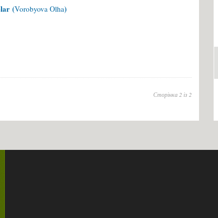
lar
(
)
Vorobyova Olha
Сторінка 2 із 2