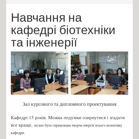
Політехнічний інститут Сетубалу (Калініна М.Ф.)
Навчання на
LUKASIEWICZ (Igor KOROBIICHUK)
Horizon Europe (Шибецький В.Ю.)
кафедрі біотехніки
Положення про дистанційне навчання 2020
та інженерії
Наука
Аспірантура (PhD)
Теми дисертацій аспірантів
Наукові школи
Наукова робота
Публікації викладачів кафедри
Зал курсового та дипломного проектування
Володарі почесних грантів
Дипломи з відзнакою
Кафедрі 15 років. Можна подумки озирнутися і згадати
все краще,
на яке була спрямована творча енергія всього колективу
Лауреати грантів
кафедри.
Лауреати премій