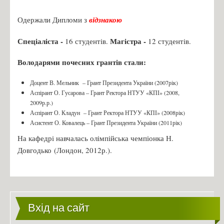
Бакалаврат
Одержали Дипломи з
відзнакою
Магістратура
Доктор філософії
Спеціаліста -
Магістра -
16 студентів.
12 студентів.
Практика студентів
Володарями почесних грантів стали:
Переддипломна практика
Доцент В. Мельник
– Грант Президента України (2007рік)
Робочі програми практики 2024
Аспірант О. Гусарова
– Грант Ректора НТУУ «КПІ» (2008,
ПРАКТИКА: РЕКОМЕНДАЦІЇ ДО ОРГАНІЗАЦІЇ,
2009р.р.)
ПРОХОДЖЕННЯ ТА ЗВІТУВАННЯ
Аспірант О. Кладун
– Грант Ректора НТУУ «КПІ» (2008рік)
Асистент О. Ковалець – Грант Президента України (2011рік)
БАКАЛАВРСЬКА ПРАКТИКА: РЕКОМЕНДАЦІЇ ДО
На кафедрі навчалась олімпійська чемпіонка Н.
ОРГАНІЗАЦІЇ, ПРОХОДЖЕННЯ ТА ЗВІТУВАННЯ
Довгодько (Лондон, 2012р.).
Зустрічі з роботодавцями
Навчальні дисципліни
Каталог вибіркових дисциплін
Вхід на сайт
Навчальні програми дисциплін
Студентські організації