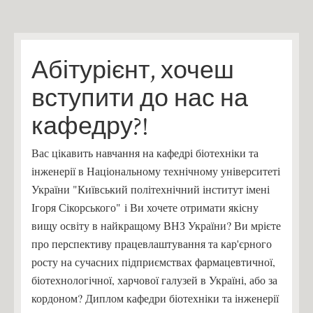
Фіналісти конкурсу «Sikorsky Challenge 2017»
Контакти
Зв'язатись з нами!
Абітурієнт, хочеш
вступити до нас на
кафедру?!
Вас цікавить навчання на кафедрі біотехніки та
інженерії в Національному технічному університеті
України "Київський політехнічний інститут імені
Ігоря Сікорського" і Ви хочете отримати якісну
вищу освіту в найкращому ВНЗ України? Ви мрієте
про перспективу працевлаштування та кар'єрного
росту на сучасних підприємствах фармацевтичної,
біотехнологічної, харчової галузей в Україні, або за
кордоном? Диплом кафедри біотехніки та інженерії