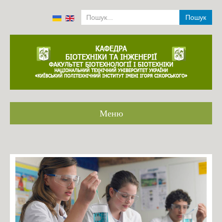
Пошук
Меню
Головна
Громадське обговорення ОП
Співробітники кафедри 2001-2022
Історія
Аналіз роботи кафедри 2014-2019
Положення про структурний підрозділ