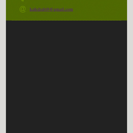
kafedrabi9@gmail.com