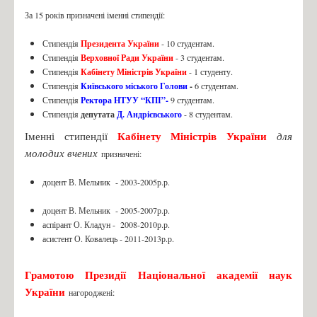
Іменні стипендії
За 15 років призначені іменні стипендії
:
Патенти
Президента України
Стипендія
- 10 студентам.
Верховної Ради України
Стипендія
- 3 студентам.
Переможці конкурсів
Кабінету Міністрів України
Стипендія
- 1 студенту.
Випускники кафедри, які захистили кандидатські дисертації
Київського міського Голови
-
Стипендія
6 студентам.
Ректора НТУУ “КПІ”-
Стипендія
9 студентам.
Захист диплому
депутата
Д. Андрієвського
Стипендія
- 8 студентам.
Наукові досягнення викладачів
Кабінету Міністрів України
Іменні стипендії
для
Конференція
молодих вчених
призначені:
Вступ 2025
доцент В. Мельник - 2003-2005р.р.
БАКАЛАВРАТ 2025
доцент В. Мельник - 2005-2007р.р.
аспірант О. Кладун - 2008-2010р.р.
Інформація на сайті ПК (Бакалавр)
асистент О. Ковалець - 2011-2013р.р.
Інформація на сайті ФБТ (Бакалавр)
Розклад роботи/Етапи вступної кампанії
Грамотою Президії Національної академії наук
України
нагороджені:
Каталог вступника (бакалавр)
Освітньо-професійна програма "Біотехнології"