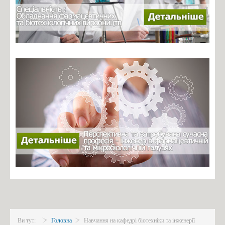
Міжнародне партнерство
Матеріально-технічне забезпечення кафедри
НАВЧАЛЬНА ЛАБОРАТОРІЯ
Гордість Кафедри
Українські партнери
Моделювання в ANSYS і Comsol multiphysics
Інжиніринг в КОМПАС-3D та SolidWorks
Майбутні фахівці
Фотогалерея фармацевтичного та біотехнологічного
обладнання
Кодекс честі НТУУ "КПІ"
Архів документів
ERASMUS+ HORIZON EUROPE
Університет Лотарингії (Костик С.І., Шибецький В.Ю.)
Ви тут:
Головна
Навчання на кафедрі біотехніки та інженерії