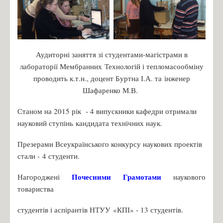
Правила прийому до КПІ ім. Ігоря Сікорського 2025
Офіційні документи
Контакти відбіркової комісії ФБТ
Аудиторні заняття зі студентами-магістрами в
Контакти Приймальної Комісії
лабораторії Мембранних
Технологій і тепломасообміну
проводить к.т.н., доцент Буртна І.А. та
інженер
Вартість навчання 2022/2023
Шафаренко М.В.
Кар’єрний путівник КПІ ім. Ігоря Сікорського
Станом на 2015 рік - 4 випускники кафедри отримали
Часті питання про ФБТ
науковий ступінь
кандидата технічних наук.
Студент
Презерами Всеукраїнського конкурсу наукових проектів
Розклад
стали -
4 студенти.
Освітні програми
Почесними Грамотами
Нагороджені
наукового
СЕРТИФІКАТНА ПРОГРАМА
товариства
Навчальні плани
студентів і аспірантів НТУУ «КПІ» - 13 студентів.
Силабуси навчальних дисциплін