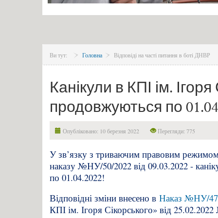
Ви тут:
Головна
Відповіді на часті питання в боті ДНВР
Канікули в КПІ ім. Ігоря
продовжуються по 01.04
Опубліковано: 10 березня 2022
Перегляди: 775
У зв’язку з триваючим правовим режимом 
наказу №НУ/50/2022 від 09.03.2022 - кані
по 01.04.2022!
Відповідні зміни внесено в
Наказ №НУ/47
КПІ ім. Ігоря Сікорського» від 25.02.2022