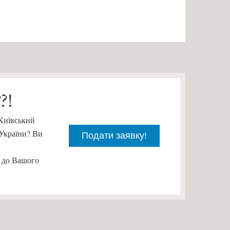
?!
"Київський
 України? Ви
Подати заявку!
ч до Вашого