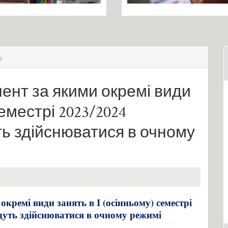
у
нент за якими окремі види
семестрі 2023/2024
ть здійснюватися в очному
окремі види занять в І (осінньому) семестрі
удуть здійснюватися в очному режимі