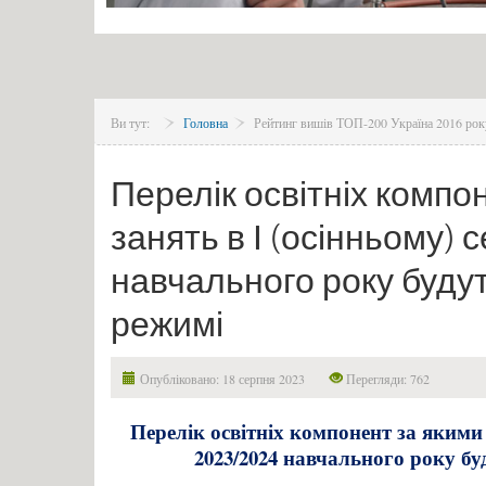
Ви тут:
Головна
Рейтинг вишів ТОП-200 Україна 2016 рок
Перелік освітніх компо
занять в І (осінньому) 
навчального року буду
режимі
Опубліковано: 18 серпня 2023
Перегляди: 762
Перелік освітніх компонент за якими 
2023/2024 навчального року б