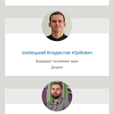
Іменні стипендії
Патенти
Переможці конкурсів
Випускники кафедри, які захистили кандидатські дисертації
Захист диплому
Наукові досягнення викладачів
Шибецький Владислав Юрійович
Конференція
Кандидат технічних наук
Вступ 2025
Доцент
БАКАЛАВРАТ 2025
Інформація на сайті ПК (Бакалавр)
Інформація на сайті ФБТ (Бакалавр)
Розклад роботи/Етапи вступної кампанії
Каталог вступника (бакалавр)
Освітньо-професійна програма "Біотехнології"