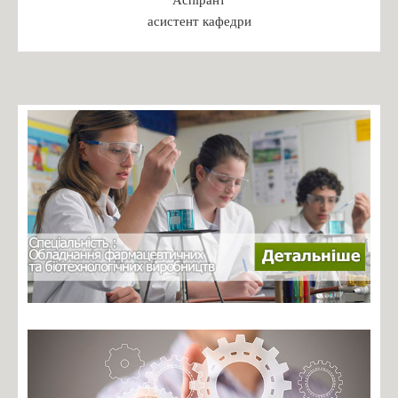
Бакалаврат
асистент кафедри
Магістратура
Доктор філософії
Практика студентів
Переддипломна практика
Робочі програми практики 2024
ПРАКТИКА: РЕКОМЕНДАЦІЇ ДО ОРГАНІЗАЦІЇ,
ПРОХОДЖЕННЯ ТА ЗВІТУВАННЯ
БАКАЛАВРСЬКА ПРАКТИКА: РЕКОМЕНДАЦІЇ ДО
ОРГАНІЗАЦІЇ, ПРОХОДЖЕННЯ ТА ЗВІТУВАННЯ
Зустрічі з роботодавцями
Навчальні дисципліни
Каталог вибіркових дисциплін
Навчальні програми дисциплін
Студентські організації