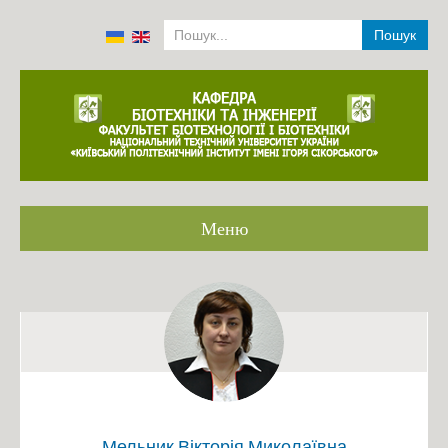
Пошук
Меню
Головна
Громадське обговорення ОП
Співробітники кафедри 2001-2022
Історія
Аналіз роботи кафедри 2014-2019
Положення про структурний підрозділ
Мельник Вікторія Миколаївна