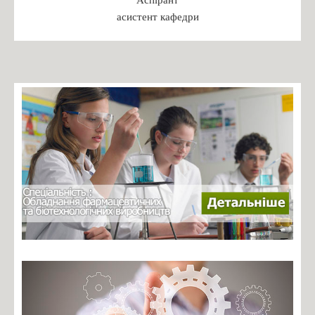
Бакалаврат
асистент кафедри
Магістратура
Доктор філософії
Практика студентів
Переддипломна практика
Робочі програми практики 2024
ПРАКТИКА: РЕКОМЕНДАЦІЇ ДО ОРГАНІЗАЦІЇ,
ПРОХОДЖЕННЯ ТА ЗВІТУВАННЯ
БАКАЛАВРСЬКА ПРАКТИКА: РЕКОМЕНДАЦІЇ ДО
ОРГАНІЗАЦІЇ, ПРОХОДЖЕННЯ ТА ЗВІТУВАННЯ
Зустрічі з роботодавцями
Навчальні дисципліни
Каталог вибіркових дисциплін
Навчальні програми дисциплін
Студентські організації