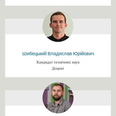
Іменні стипендії
Патенти
Переможці конкурсів
Випускники кафедри, які захистили кандидатські дисертації
Захист диплому
Наукові досягнення викладачів
Шибецький Владислав Юрійович
Конференція
Кандидат технічних наук
Вступ 2025
Доцент
БАКАЛАВРАТ 2025
Інформація на сайті ПК (Бакалавр)
Інформація на сайті ФБТ (Бакалавр)
Розклад роботи/Етапи вступної кампанії
Каталог вступника (бакалавр)
Освітньо-професійна програма "Біотехнології"