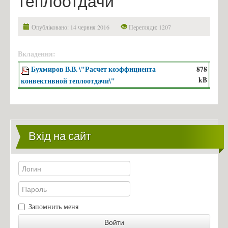
теплоотдачи"
Фіналісти конкурсу «Sikorsky Challenge 2017»
Контакти
Опубліковано: 14 червня 2016
Перегляди: 1207
Зв'язатись з нами!
Вкладення:
878
Бухмиров В.В. \"Расчет коэффициента
kB
конвективной теплоотдачи\"
Вхід на сайт
Запомнить меня
Войти