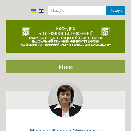
Пошук
Меню
Головна
Громадське обговорення ОП
Співробітники кафедри 2001-2022
Історія
Аналіз роботи кафедри 2014-2019
Положення про структурний підрозділ
Мельник Вікторія Миколаївна