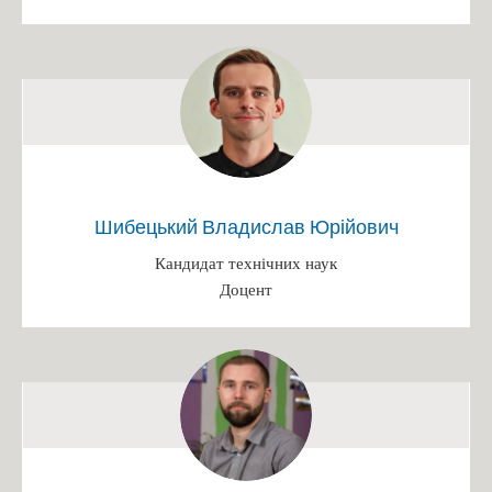
Іменні стипендії
Патенти
Переможці конкурсів
Випускники кафедри, які захистили кандидатські дисертації
Захист диплому
Наукові досягнення викладачів
Шибецький Владислав Юрійович
Конференція
Кандидат технічних наук
Вступ 2025
Доцент
БАКАЛАВРАТ 2025
Інформація на сайті ПК (Бакалавр)
Інформація на сайті ФБТ (Бакалавр)
Розклад роботи/Етапи вступної кампанії
Каталог вступника (бакалавр)
Освітньо-професійна програма "Біотехнології"