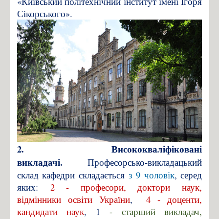
«Київський політехнічний інститут імені Ігоря
Сікорського».
2. Висококваліфіковані
викладачі.
Професорсько-викладацький
склад кафедри складається
з 9 чоловік
, серед
яких:
2 - професори, доктори наук,
відмінники освіти України
,
4 - доценти,
кандидати наук
, 1
- старший викладач,