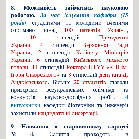
8. Можливість займатись науковою
роботою.
За час існування кафедри (15
років)
студентами та молодими вченими
отримано понад
100 патентів України
,
10
стипендій
Президента
України
,
4
стипендії
Верховної Ради
України
,
2
стипендії
Кабінету Міністрів
України
,
6
стипендій
Київського міського
голови
,
11
стипендій
Ректора НТУУ «КПІ ім.
Ігоря Сікорського»
та
8
стипендій
депутата Д.
Андрієвського
. Більше
20 студентів
ставали
призерами всеукраїнських олімпіад та
конкурсів науково-дослідних робіт.
4
випускники
кафедри біотехніки та інженерії
захистили
кандидатські дисертації.
9. Навчання в старовинному корпусі
№4.
Заняття проходять в