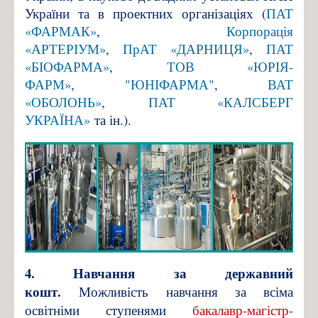
України та в проектних організаціях (
ПАТ
«ФАРМАК»
,
Корпорація
«АРТЕРІУМ»
,
ПрАТ «ДАРНИЦЯ»
,
ПАТ
«БІОФАРМА»
,
ТОВ «ЮРІЯ-
ФАРМ»
,
"ЮНІФАРМА"
,
ВАТ
«ОБОЛОНЬ»
,
ПАТ «КАЛСБЕРГ
УКРАЇНА»
та ін.).
4. Навчання за державний
кошт.
Можливість навчання за всіма
освітніми ступенями
бакалавр-магістр-