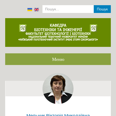
Пошук
Меню
Головна
Громадське обговорення ОП
Співробітники кафедри 2001-2022
Історія
Аналіз роботи кафедри 2014-2019
Положення про структурний підрозділ
Мельник Вікторія Миколаївна