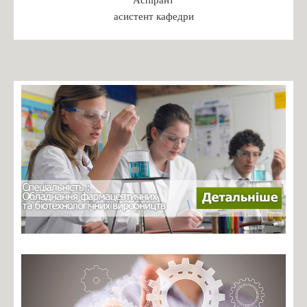
Бакалаврат
асистент кафедри
Магістратура
Доктор філософії
Практика студентів
Переддипломна практика
Робочі програми практики 2024
ПРАКТИКА: РЕКОМЕНДАЦІЇ ДО ОРГАНІЗАЦІЇ,
ПРОХОДЖЕННЯ ТА ЗВІТУВАННЯ
БАКАЛАВРСЬКА ПРАКТИКА: РЕКОМЕНДАЦІЇ ДО
ОРГАНІЗАЦІЇ, ПРОХОДЖЕННЯ ТА ЗВІТУВАННЯ
Зустрічі з роботодавцями
Навчальні дисципліни
Каталог вибіркових дисциплін
Навчальні програми дисциплін
Студентські організації