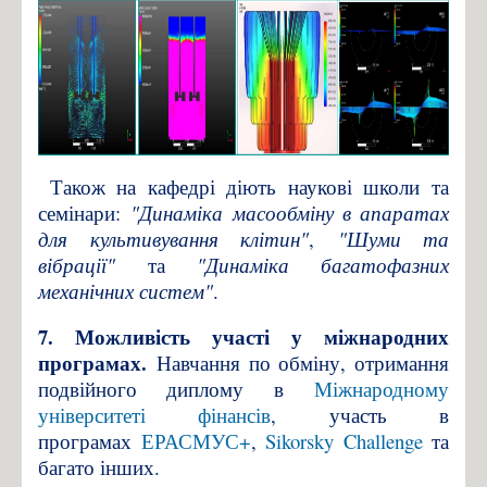
Також на кафедрі діють наукові школи та
семінари:
"Динаміка масообміну в апаратах
для культивування клітин"
,
"Шуми та
вібрації"
та
"Динаміка багатофазних
механічних систем"
.
7. Можливість участі у міжнародних
програмах.
Навчання по обміну, отримання
подвійного диплому в
Міжнародному
університеті фінансів
, участь в
програмах
ЕРАСМУС+
,
Sikorsky
Challenge
та
багато інших.