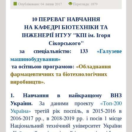
Фіналісти конкурсу «Sikorsky Challenge 2017»
Опубліковано: 04 липня 2017
Перегляди: 1879
Контакти
10
ПЕРЕВАГ НАВЧАННЯ
Зв'язатись з нами!
НА КАФЕ
ДРІ БІОТЕХНІКИ ТА
ІНЖЕНЕРІЇ НТУУ "КПІ ім. Ігоря
Сікорського"
за спеціальністю: 133
«Галузеве
машинобудування»
та осітньою програмою:
«Обладнання
фармацевтичних та біотехнологічних
виробництв».
1. Навчання в найкращому ВНЗ
України.
За даними проекту
«Топ-200
Україна»
третій рік поспіль, в 2015-2016 в
2016-2017 рр.,
в 2018-2019 рр.
і посів 1 місце
Національний технічний університет України