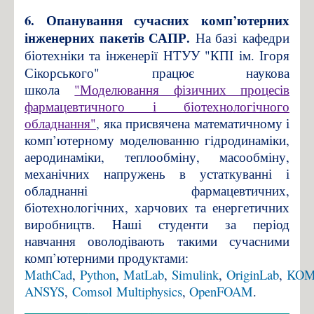
6. Опанування сучасних комп’ютерних
інженерних пакетів САПР.
На базі кафедри
біотехніки та інженерії НТУУ "
КПІ ім. Ігоря
Сікорського"
працює наукова
школа
"Моделювання фізичних процесів
фармацевтичного і біотехнологічного
обладнання"
, яка присвячена математичному і
комп’ютерному моделюванню гідродинаміки,
аеродинаміки, теплообміну, масообміну,
механічних напружень в устаткуванні і
обладнанні фармацевтичних,
біотехнологічних, харчових та енергетичних
виробництв. Наші студенти за період
навчання оволодівають такими сучасними
комп’ютерними продуктами:
MathCad
,
Python
,
MatLab
,
Simulink
,
OriginLab
,
KO
ANSYS
,
Comsol
Multiphysics
,
OpenFOAM
.