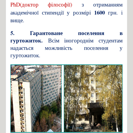
PhD
(доктор філософії)
з отриманням
1600
академічної стипендії у розмірі
грн. і
вище.
5. Гарантоване поселення в
гуртожиток.
Всім іногороднім студентам
надається можливість поселення у
гуртожиток.