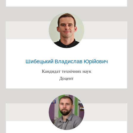
Іменні стипендії
Патенти
Переможці конкурсів
Випускники кафедри, які захистили кандидатські дисертації
Захист диплому
Наукові досягнення викладачів
Шибецький Владислав Юрійович
Конференція
Кандидат технічних наук
Вступ 2025
Доцент
БАКАЛАВРАТ 2025
Інформація на сайті ПК (Бакалавр)
Інформація на сайті ФБТ (Бакалавр)
Розклад роботи/Етапи вступної кампанії
Каталог вступника (бакалавр)
Освітньо-професійна програма "Біотехнології"