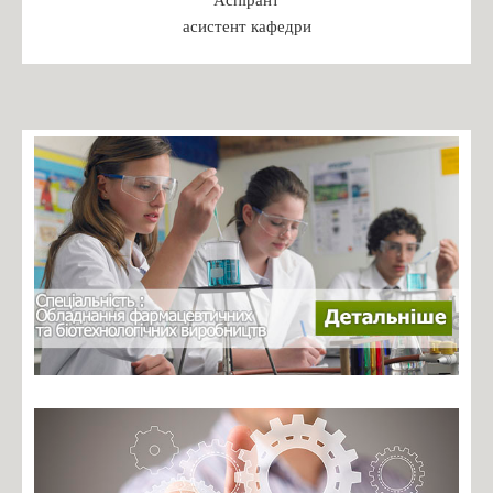
Бакалаврат
асистент кафедри
Магістратура
Доктор філософії
Практика студентів
Переддипломна практика
Робочі програми практики 2024
ПРАКТИКА: РЕКОМЕНДАЦІЇ ДО ОРГАНІЗАЦІЇ,
ПРОХОДЖЕННЯ ТА ЗВІТУВАННЯ
БАКАЛАВРСЬКА ПРАКТИКА: РЕКОМЕНДАЦІЇ ДО
ОРГАНІЗАЦІЇ, ПРОХОДЖЕННЯ ТА ЗВІТУВАННЯ
Зустрічі з роботодавцями
Навчальні дисципліни
Каталог вибіркових дисциплін
Навчальні програми дисциплін
Студентські організації