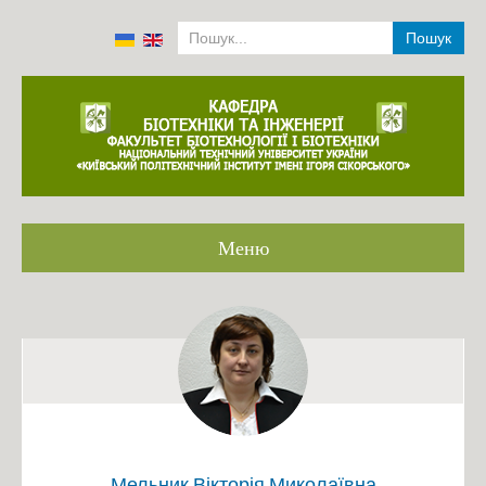
Пошук
Меню
Головна
Громадське обговорення ОП
Співробітники кафедри 2001-2022
Історія
Аналіз роботи кафедри 2014-2019
Положення про структурний підрозділ
Мельник Вікторія Миколаївна