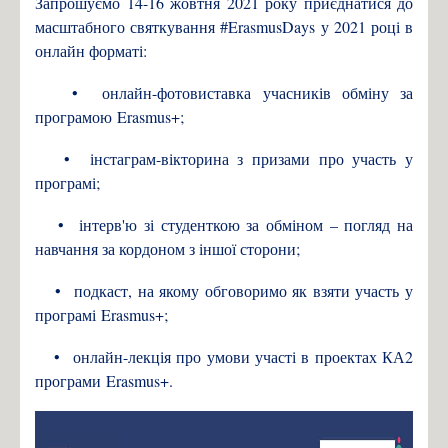
Запрошуємо 14-16 жовтня 2021 року приєднатися до
Фіналісти конкурсу «Sikorsky Challenge 2017»
масштабного святкування #ErasmusDays у 2021 році в
Контакти
онлайн форматі:
Зв'язатись з нами!
• онлайн-фотовиставка учасників обміну за
програмою Erasmus+;
• інстаграм-вікторина з призами про участь у
програмі;
• інтерв'ю зі студенткою за обміном – погляд на
навчання за кордоном з іншої сторони;
• подкаст, на якому обговоримо як взяти участь у
програмі Erasmus+;
• онлайн-лекція про умови участі в проектах КА2
програми Erasmus+.