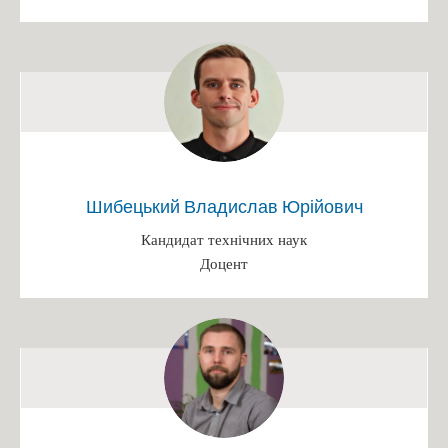
Іменні стипендії
Патенти
Переможці конкурсів
Випускники кафедри, які захистили кандидатські дисертації
Захист диплому
Наукові досягнення викладачів
Шибецький Владислав Юрійович
Конференція
Кандидат технічних наук
Вступ 2025
Доцент
БАКАЛАВРАТ 2025
Інформація на сайті ПК (Бакалавр)
Інформація на сайті ФБТ (Бакалавр)
Розклад роботи/Етапи вступної кампанії
Каталог вступника (бакалавр)
Освітньо-професійна програма "Біотехнології"