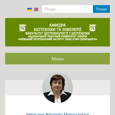
Пошук
Меню
Головна
Громадське обговорення ОП
Співробітники кафедри 2001-2022
Історія
Аналіз роботи кафедри 2014-2019
Положення про структурний підрозділ
Мельник Вікторія Миколаївна