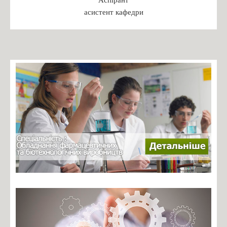
Бакалаврат
асистент кафедри
Магістратура
Доктор філософії
Практика студентів
Переддипломна практика
Робочі програми практики 2024
ПРАКТИКА: РЕКОМЕНДАЦІЇ ДО ОРГАНІЗАЦІЇ,
ПРОХОДЖЕННЯ ТА ЗВІТУВАННЯ
БАКАЛАВРСЬКА ПРАКТИКА: РЕКОМЕНДАЦІЇ ДО
ОРГАНІЗАЦІЇ, ПРОХОДЖЕННЯ ТА ЗВІТУВАННЯ
Зустрічі з роботодавцями
Навчальні дисципліни
Каталог вибіркових дисциплін
Навчальні програми дисциплін
Студентські організації