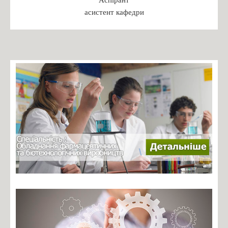
Бакалаврат
асистент кафедри
Магістратура
Доктор філософії
Практика студентів
Переддипломна практика
Робочі програми практики 2024
ПРАКТИКА: РЕКОМЕНДАЦІЇ ДО ОРГАНІЗАЦІЇ,
ПРОХОДЖЕННЯ ТА ЗВІТУВАННЯ
БАКАЛАВРСЬКА ПРАКТИКА: РЕКОМЕНДАЦІЇ ДО
ОРГАНІЗАЦІЇ, ПРОХОДЖЕННЯ ТА ЗВІТУВАННЯ
Зустрічі з роботодавцями
Навчальні дисципліни
Каталог вибіркових дисциплін
Навчальні програми дисциплін
Студентські організації