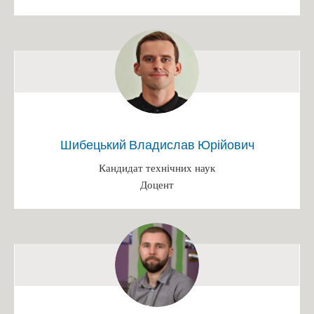
Іменні стипендії
Патенти
Переможці конкурсів
Випускники кафедри, які захистили кандидатські дисертації
Захист диплому
Наукові досягнення викладачів
Шибецький Владислав Юрійович
Конференція
Кандидат технічних наук
Вступ 2025
Доцент
БАКАЛАВРАТ 2025
Інформація на сайті ПК (Бакалавр)
Інформація на сайті ФБТ (Бакалавр)
Розклад роботи/Етапи вступної кампанії
Каталог вступника (бакалавр)
Освітньо-професійна програма "Біотехнології"