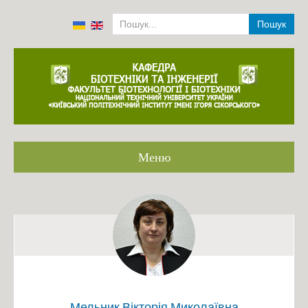
Пошук
Меню
Головна
Громадське обговорення ОП
Співробітники кафедри 2001-2022
Історія
Аналіз роботи кафедри 2014-2019
Положення про структурний підрозділ
Мельник Вікторія Миколаївна