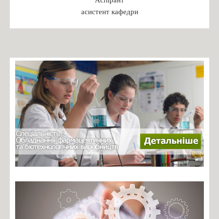
Бакалаврат
асистент кафедри
Магістратура
Доктор філософії
Практика студентів
Переддипломна практика
Робочі програми практики 2024
ПРАКТИКА: РЕКОМЕНДАЦІЇ ДО ОРГАНІЗАЦІЇ,
ПРОХОДЖЕННЯ ТА ЗВІТУВАННЯ
БАКАЛАВРСЬКА ПРАКТИКА: РЕКОМЕНДАЦІЇ ДО
ОРГАНІЗАЦІЇ, ПРОХОДЖЕННЯ ТА ЗВІТУВАННЯ
Зустрічі з роботодавцями
Навчальні дисципліни
Каталог вибіркових дисциплін
Навчальні програми дисциплін
Студентські організації