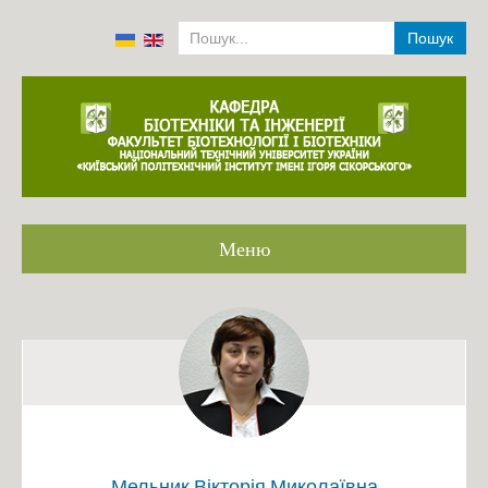
Пошук
Меню
Головна
Громадське обговорення ОП
Співробітники кафедри 2001-2022
Історія
Аналіз роботи кафедри 2014-2019
Положення про структурний підрозділ
Мельник Вікторія Миколаївна