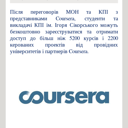
Фіналісти конкурсу «Sikorsky Challenge 2017»
Контакти
Після переговорів МОН та КПІ з
представниками Coursera, студенти та
Зв'язатись з нами!
викладачі КПІ ім. Ігоря Сікорського можуть
безкоштовно зареєструватися та отримати
доступ до більш ніж 5200 курсів і 2200
керованих проектів від провідних
університетів і партнерів Coursera.