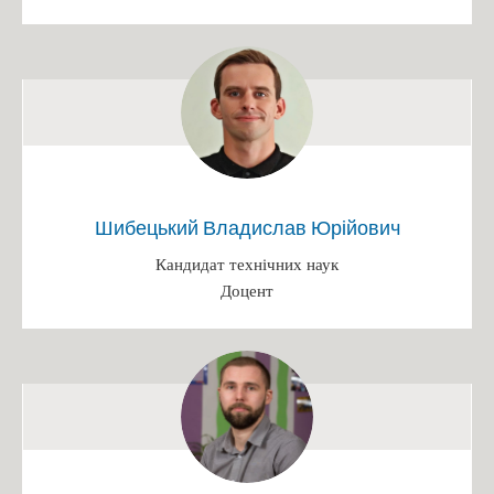
Іменні стипендії
Патенти
Переможці конкурсів
Випускники кафедри, які захистили кандидатські дисертації
Захист диплому
Наукові досягнення викладачів
Шибецький Владислав Юрійович
Конференція
Кандидат технічних наук
Вступ 2025
Доцент
БАКАЛАВРАТ 2025
Інформація на сайті ПК (Бакалавр)
Інформація на сайті ФБТ (Бакалавр)
Розклад роботи/Етапи вступної кампанії
Каталог вступника (бакалавр)
Освітньо-професійна програма "Біотехнології"