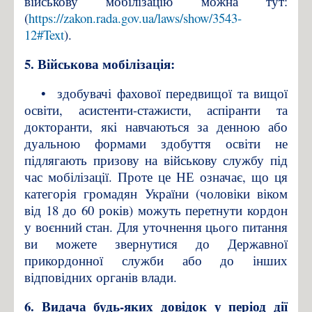
військову мобілізацію можна тут:
(
https://zakon.rada.gov.ua/laws/show/3543-
12#Text
).
5. Військова мобілізація:
•
здобувачі фахової передвищої та вищої
освіти, асистенти-стажисти, аспіранти та
докторанти, які навчаються за денною або
дуальною формами здобуття освіти не
підлягають призову на військову службу під
час мобілізації. Проте це НЕ означає, що ця
категорія громадян України (чоловіки віком
від 18 до 60 років) можуть перетнути кордон
у воєнний стан. Для уточнення цього питання
ви можете звернутися до Державної
прикордонної служби або до інших
відповідних органів влади.
6. Видача будь-яких довідок у період дії